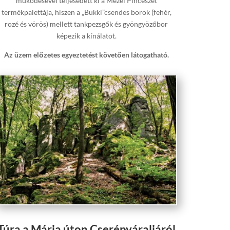
működésével teljesedett ki a Mezei Pincészet
termékpalettája, hiszen a „Bükki”csendes borok (fehér,
rozé és vörös) mellett tankpezsgők és gyöngyözőbor
képezik a kínálatot.
Az üzem előzetes egyeztetést követően látogatható.
Túra a Mária úton Cserépváraljáról