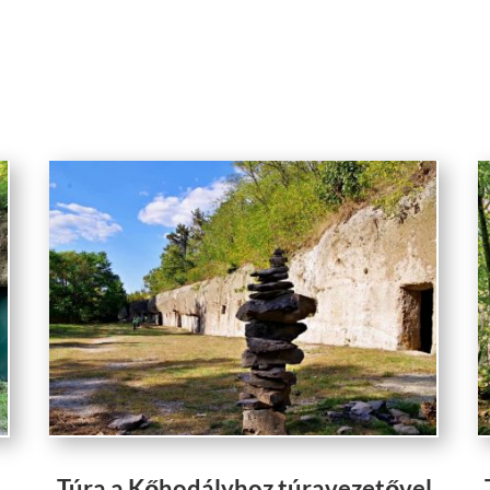
Túra a Kőhodályhoz túravezetővel