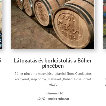
ó
Látogatás és borkóstolás a Bóher
pincében
s
Bóher pince – a megvalósult daróci álom. Csodálatos
környezet, szép borok, melyeket „Bóher” Dósa József
készít.
minimum 8 fő
12 °C – meleg ruházat