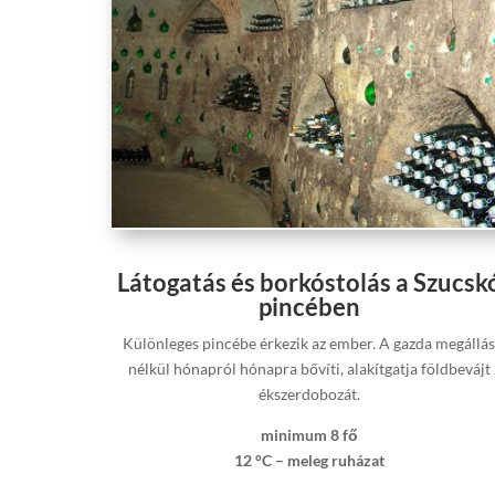
Látogatás és borkóstolás a Szucsk
pincében
Különleges pincébe érkezik az ember. A gazda megállá
nélkül hónapról hónapra bővíti, alakítgatja földbevájt
ékszerdobozát.
minimum 8 fő
12 °C – meleg ruházat