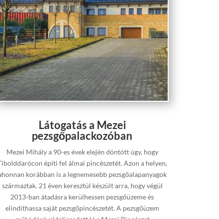
Látogatás a Mezei
pezsgőpalackozóban
Mezei Mihály a 90-es évek elején döntött úgy, hogy
Tibolddarócon építi fel álmai pincészetét. Azon a helyen,
ahonnan korábban is a legnemesebb pezsgőalapanyagok
származtak. 21 éven keresztül készült arra, hogy végül
2013-ban átadásra kerülhessen pezsgőüzeme és
elindíthassa saját pezsgőpincészetét. A pezsgőüzem