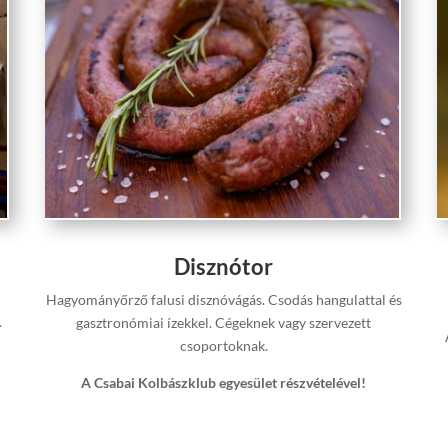
Disznótor
Hagyományőrző falusi disznóvágás. Csodás hangulattal és
.
gasztronómiai ízekkel. Cégeknek vagy szervezett
csoportoknak.
A Csabai Kolbászklub egyesület részvételével!