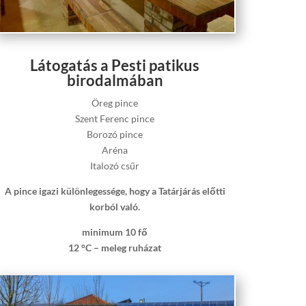
Látogatás a Pesti patikus
birodalmában
Öreg pince
Szent Ferenc pince
Borozó pince
Aréna
Italozó csűr
A pince igazi különlegessége, hogy a Tatárjárás előtti
korból való.
minimum 10 fő
12 °C – meleg ruházat