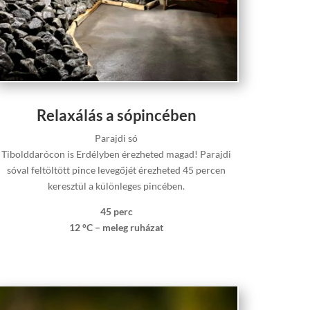
Relaxálás a sópincében
Parajdi só
Tibolddarócon is Erdélyben érezheted magad! Parajdi
sóval feltöltött pince levegőjét érezheted 45 percen
keresztül a különleges pincében.
45 perc
12 °C – meleg ruházat