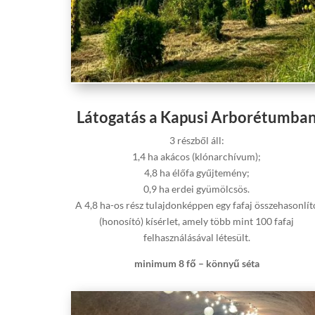
Látogatás a Kapusi Arborétumba
3 részből áll:
1,4 ha akácos (klónarchívum);
4,8 ha élőfa gyűjtemény;
0,9 ha erdei gyümölcsös.
A 4,8 ha-os rész tulajdonképpen egy fafaj összehasonlít
(honosító) kísérlet, amely több mint 100 fafaj
felhasználásával létesült.
minimum 8 fő – könnyű séta