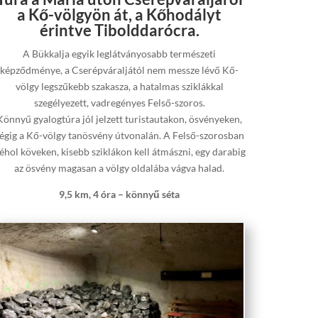
a Kő-völgyön át, a Kőhodályt
érintve Tibolddarócra.
A Bükkalja egyik leglátványosabb természeti
képződménye, a Cserépváraljától nem messze lévő Kő-
völgy legszűkebb szakasza, a hatalmas sziklákkal
szegélyezett, vadregényes Felső-szoros.
Könnyű gyalogtúra jól jelzett turistautakon, ösvényeken,
égig a Kő-völgy tanösvény útvonalán. A Felső-szorosban
éhol köveken, kisebb sziklákon kell átmászni, egy darabig
az ösvény magasan a völgy oldalába vágva halad.
9,5 km, 4 óra – könnyű séta