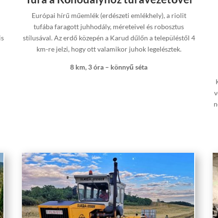
Európai hírű műemlék (erdészeti emlékhely), a riolit
tufába faragott juhhodály, méreteivel és robosztus
is
stílusával. Az erdő közepén a Karud dűlőn a településtől 4
km-re jelzi, hogy ott valamikor juhok legelésztek.
8 km, 3 óra – könnyű séta
v
n