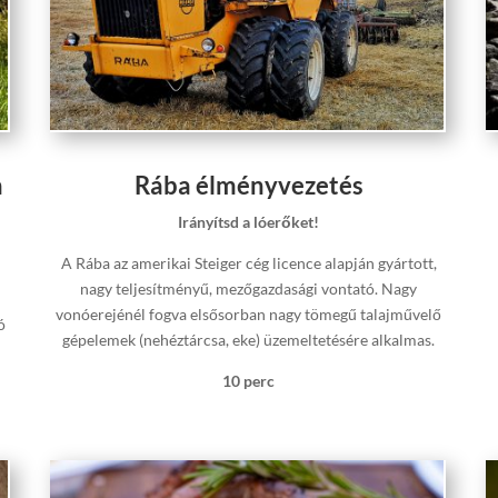
n
Rába élményvezetés
Irányítsd a lóerőket!
A Rába az amerikai Steiger cég licence alapján gyártott,
nagy teljesítményű, mezőgazdasági vontató. Nagy
vonóerejénél fogva elsősorban nagy tömegű talajművelő
ó
gépelemek (nehéztárcsa, eke) üzemeltetésére alkalmas.
10 perc