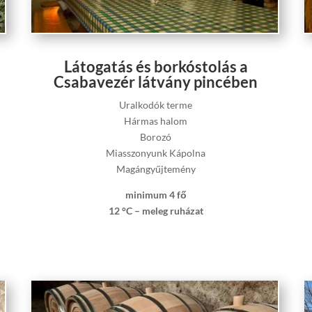
Látogatás és borkóstolás a
Csabavezér látvány pincében
Uralkodók terme
Hármas halom
Borozó
Miasszonyunk Kápolna
Magángyűjtemény
minimum 4 fő
12 °C – meleg ruházat