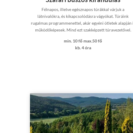
Félnapos, illetve egésznapos túrákkal várjuk a
látnivalókra, és kikapcsolódásra vágyókat. Túráink
rugalmas programmenettel, akár egyéni ötletek alapján 
működőképesek. Mind ezt szakképzett túravezetővel.
min. 10 fő max.50 fő
kb. 4 óra