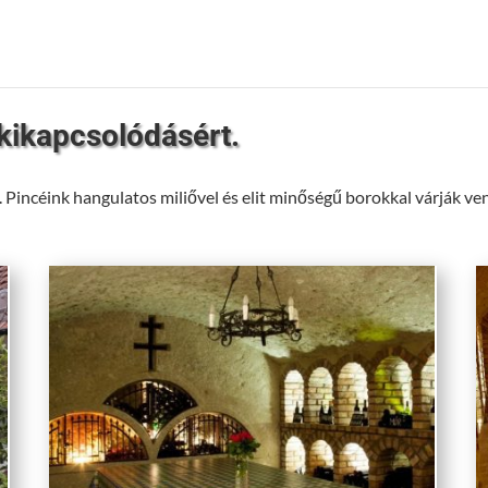
 kikapcsolódásért.
Pincéink hangulatos miliővel és elit minőségű borokkal várják ve