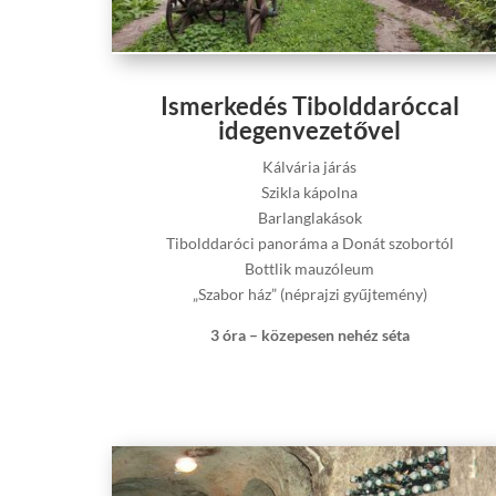
Ismerkedés Tibolddaróccal
idegenvezetővel
Kálvária járás
Szikla kápolna
Barlanglakások
Tibolddaróci panoráma a Donát szobortól
Bottlik mauzóleum
„Szabor ház” (néprajzi gyűjtemény)
3 óra – közepesen nehéz séta